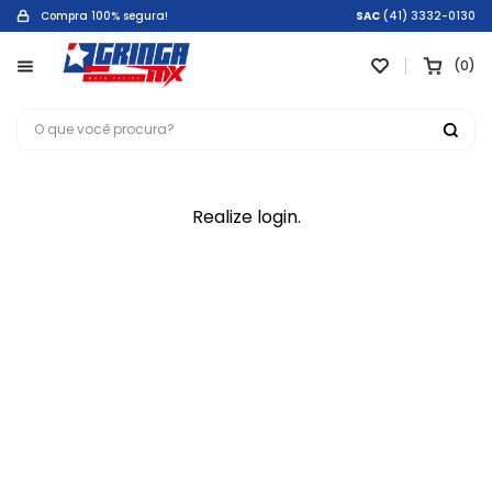
Compra 100% segura!
SAC
(41) 3332-0130
0
Realize login.