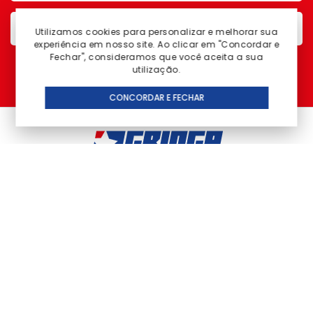
Utilizamos cookies para personalizar e melhorar sua
experiência em nosso site. Ao clicar em "Concordar e
Fechar", consideramos que você aceita a sua
utilização.
Enviar
CONCORDAR E FECHAR
INSTITUCIONAL
FALE COM A GENTE
HORARIO DE ATENDIMENTO