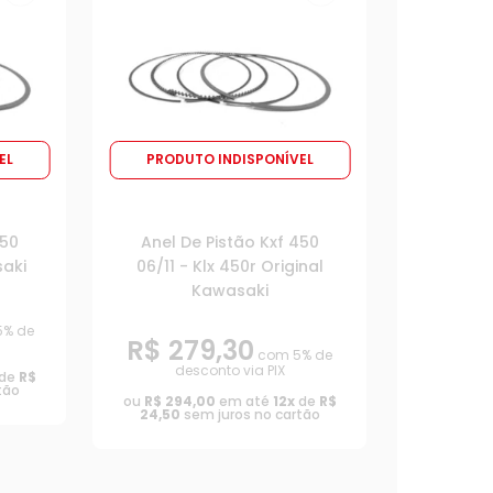
EL
PRODUTO INDISPONÍVEL
250
Anel De Pistão Kxf 450
saki
06/11 - Klx 450r Original
Kawasaki
% de
R$ 279,30
com 5% de
desconto via PIX
de
R$
tão
ou
R$ 294,00
em até
12x
de
R$
24,50
sem juros no cartão