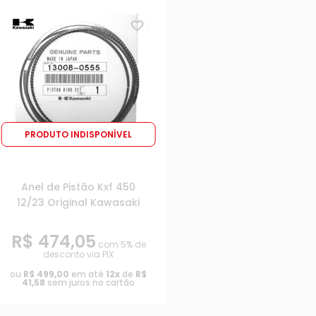
PRODUTO INDISPONÍVEL
Anel de Pistão Kxf 450
12/23 Original Kawasaki
R$ 474,05
com 5% de
desconto via PIX
ou
R$ 499,00
em até
12x
de
R$
41,58
sem juros no cartão