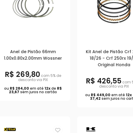
Anel de Pistão 66mm
Kit Anel de Pistão Crf
1.00x0.80x2.00mm Wossner
18/26 - Crf 250rx 19
Original Honda
R$ 269,80
com 5% de
R$ 426,55
desconto via PIX
com 
desconto via PIX
ou
R$ 284,00
em até
12x
de
R$
23,67
sem juros no cartão
ou
R$ 449,00
em até
12x
37,42
sem juros no car