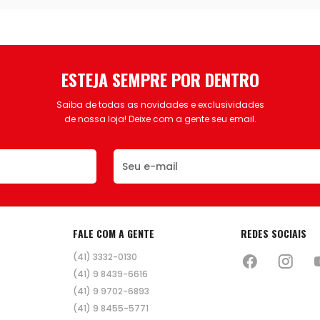
ESTEJA SEMPRE POR DENTRO
Saiba de todas as novidades e exclusividades
de nossa loja! Deixe com a gente seu email.
FALE COM A GENTE
REDES SOCIAIS
(41) 3332-0130
(41) 9 8439-6616
(41) 9 9702-6893
(41) 9 8455-5771