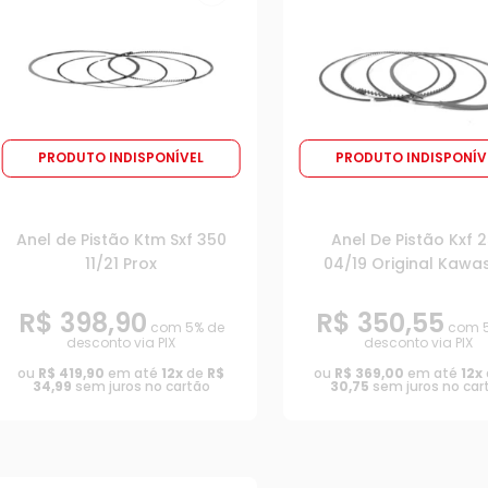
PRODUTO INDISPONÍVEL
PRODUTO INDISPONÍV
Anel de Pistão Ktm Sxf 350
Anel De Pistão Kxf 
11/21 Prox
04/19 Original Kawa
R$ 398,90
R$ 350,55
com 5% de
com 5
desconto via PIX
desconto via PIX
ou
R$ 419,90
em até
12x
de
R$
ou
R$ 369,00
em até
12x
34,99
sem juros no cartão
30,75
sem juros no car