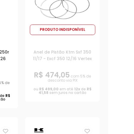
PRODUTO INDISPONÍVEL
 250r
Anel de Pistão Ktm Sxf 350
/26
11/17 - Excf 350 12/16 Vertex
R$ 474,05
com 5% de
desconto via PIX
5% de
ou
R$ 499,00
em até
12x
de
R$
41,58
sem juros no cartão
de
R$
tão