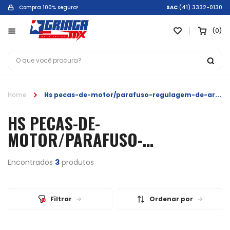
Compra 100% segura!
SAC
(41) 3332-0130
0
Home
Hs pecas-de-motor/parafuso-regulagem-de-ar
HS PECAS-DE-
MOTOR/PARAFUSO-
REGULAGEM-DE-AR
Encontrados
3
produtos
Filtrar
Ordenar por