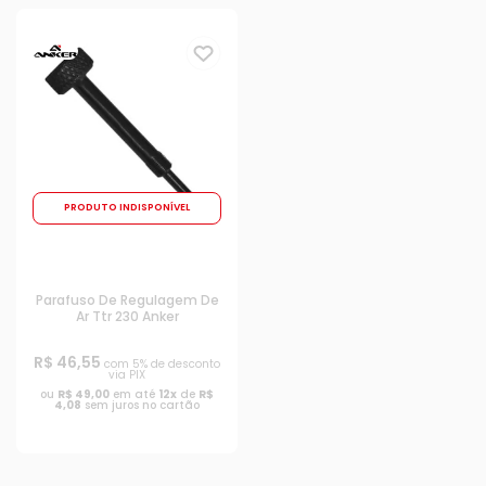
PRODUTO INDISPONÍVEL
Parafuso De Regulagem De
Ar Ttr 230 Anker
R$ 46,55
com 5% de desconto
via PIX
ou
R$ 49,00
em até
12x
de
R$
4,08
sem juros no cartão