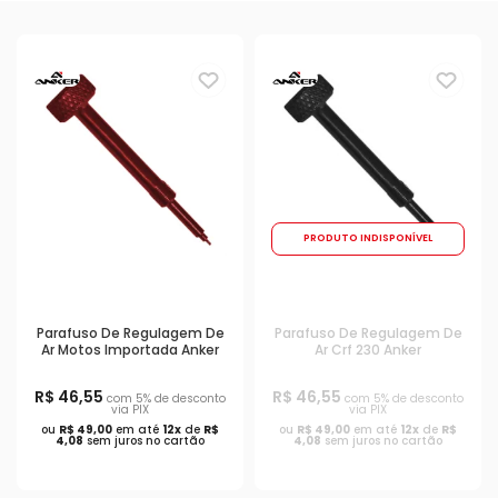
PRODUTO INDISPONÍVEL
Parafuso De Regulagem De
Parafuso De Regulagem De
Ar Motos Importada Anker
Ar Crf 230 Anker
R$ 46,55
R$ 46,55
com 5% de desconto
com 5% de desconto
via PIX
via PIX
ou
R$ 49,00
em até
12x
de
R$
ou
R$ 49,00
em até
12x
de
R$
4,08
sem juros no cartão
4,08
sem juros no cartão