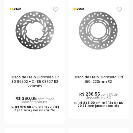
Disco de Freio Dianteiro Cr
Disco de Freio Dianteiro Crf
80 96/02 - Cr 85 03/07 R2
150r 220mm R2
220mm
R$ 236,55
com 5% de
desconto via PIX
R$ 360,05
com 5% de
desconto via PIX
ou
R$ 249,00
em até
12x
de
R$
20,75
sem juros no cartão
ou
R$ 379,00
em até
12x
de
R$
31,58
sem juros no cartão