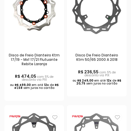
Disco de Freio Dianteiro Ktm
Disco De Freio Dianteiro
17/19 - Mxf 17/21 Flutuante
Ktm 50/65 2000 A 2018
Rebite Laranja
R$ 236,55
com 5% de
desconto via PIX
R$ 474,05
com 5% de
desconto via PIX
ou
R$ 249,00
em até
12x
de
R$
20,75
sem juros no cartão
ou
R$ 499,00
em até
12x
de
R$
41,58
sem juros no cartão