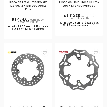
Disco de Freio Traseiro Rm
Disco de Freio Traseiro Rmx
125 06/12 - Rm 250 06/12
250 - Drz 400 Parts 57
Prox
R$ 312,55
com 5% de
desconto via PIX
R$ 474,05
com 5% de
desconto via PIX
ou
R$ 329,00
em até
12x
de
R$
27,42
sem juros no cartão
ou
R$ 499,00
em até
12x
de
R$
41,58
sem juros no cartão