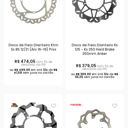
Disco de Freio Dianteiro Ktm
Disco de Freio Dianteiro Kx
Sx 85 12/21 (Aro 16-19) Prox
125 - Kx 250 Hard Brake
250mm Anker
R$ 474,05
com 5% de
desconto via PIX
R$ 379,05
com 5% de
desconto via PIX
ou
R$ 499,00
em até
12x
de
R$
41,58
sem juros no cartão
ou
R$ 399,00
em até
12x
de
R$
33,25
sem juros no cartão