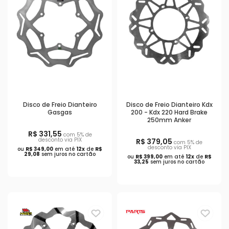
Disco de Freio Dianteiro
Disco de Freio Dianteiro Kdx
Gasgas
200 - Kdx 220 Hard Brake
250mm Anker
R$ 331,55
com 5% de
desconto via PIX
R$ 379,05
com 5% de
desconto via PIX
ou
R$ 349,00
em até
12x
de
R$
29,08
sem juros no cartão
ou
R$ 399,00
em até
12x
de
R$
33,25
sem juros no cartão