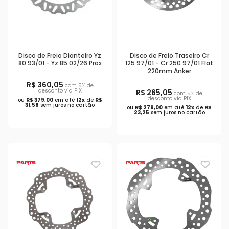
Disco de Freio Dianteiro Yz
Disco de Freio Traseiro Cr
80 93/01 - Yz 85 02/26 Prox
125 97/01 - Cr 250 97/01 Flat
220mm Anker
R$ 360,05
com 5% de
desconto via PIX
R$ 265,05
com 5% de
desconto via PIX
ou
R$ 379,00
em até
12x
de
R$
31,58
sem juros no cartão
ou
R$ 279,00
em até
12x
de
R$
23,25
sem juros no cartão