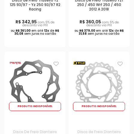
Disco de Freio Traseiro Yz
Disco De Freio Traseiro Yzf
125 93/97 - Yz 250 93/97 R2
250 / 450 Wrf 250 / 450
Racing
2012 A 2018
R$ 342,95
R$ 360,05
com 5% de
com 5% de
desconto via PIX
desconto via PIX
ou
R$ 361,00
em até
12x
de
R$
ou
R$ 379,00
em até
12x
de
R$
30,08
sem juros no cartão
31,58
sem juros no cartão
PRODUTO INDISPONÍVEL
PRODUTO INDISPONÍVEL
Disco De Freio Dianteiro
Disco de Freio Dianteiro