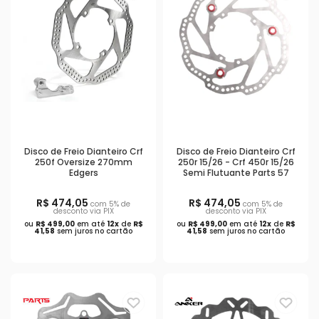
Disco de Freio Dianteiro Crf
Disco de Freio Dianteiro Crf
250f Oversize 270mm
250r 15/26 - Crf 450r 15/26
Edgers
Semi Flutuante Parts 57
R$ 474,05
R$ 474,05
com 5% de
com 5% de
desconto via PIX
desconto via PIX
ou
R$ 499,00
em até
12x
de
R$
ou
R$ 499,00
em até
12x
de
R$
41,58
sem juros no cartão
41,58
sem juros no cartão