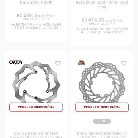
Beta 2006 A 2018
Beta 250rr 13/21 - 300rr 13/21
Prox
R$ 299,16
com 5% de
desconto via PIX
R$ 474,05
com 5% de
desconto via PIX
ou
R$ 314,90
em até
12x
de
R$
26,24
sem juros no cartão
ou
R$ 499,00
em até
12x
de
R$
41,58
sem juros no cartão
PRODUTO INDISPONÍVEL
PRODUTO INDISPONÍVEL
-10%
Disco De Freio Dianteiro
Disco de Freio Dianteiro Cr
Beta Rr 250 / Rr 300 / Rr 350
125 95/07 - Cr 250 95/07