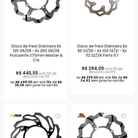
Disco de Freio Dianteiro Kx
Disco de Freio Dianteiro Kx
125 06/08 - Kx 250 06/08
85 01/25 - Kx 100 14/21 - Kx
Flutuante 270mm Master &
112 22/26 Parts 57
Cia
R$ 284,05
com 5% de
desconto via PIX
R$ 445,55
com 5% de
desconto via PIX
ou
R$ 299,00
em até
12x
de
R$
24,92
sem juros no cartão
ou
R$ 469,00
em até
12x
de
R$
39,08
sem juros no cartão