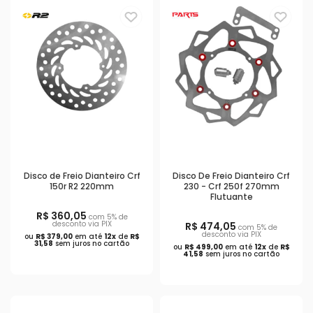
Disco de Freio Dianteiro Crf
Disco De Freio Dianteiro Crf
150r R2 220mm
230 - Crf 250f 270mm
Flutuante
R$ 360,05
com 5% de
desconto via PIX
R$ 474,05
com 5% de
desconto via PIX
ou
R$ 379,00
em até
12x
de
R$
31,58
sem juros no cartão
ou
R$ 499,00
em até
12x
de
R$
41,58
sem juros no cartão