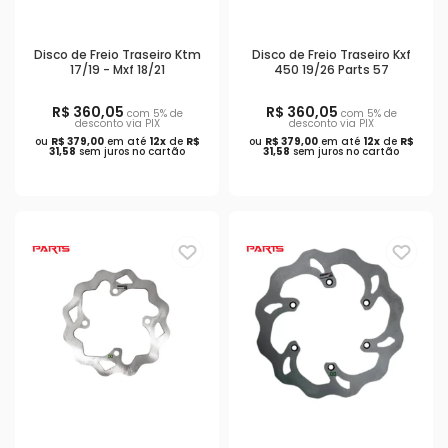
Disco de Freio Traseiro Ktm
Disco de Freio Traseiro Kxf
17/19 - Mxf 18/21
450 19/26 Parts 57
R$ 360,05
R$ 360,05
com 5% de
com 5% de
desconto via PIX
desconto via PIX
ou
R$ 379,00
em até
12x
de
R$
ou
R$ 379,00
em até
12x
de
R$
31,58
sem juros no cartão
31,58
sem juros no cartão