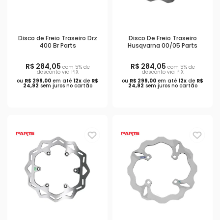
Disco de Freio Traseiro Drz
Disco De Freio Traseiro
400 Br Parts
Husqvarna 00/05 Parts
R$ 284,05
R$ 284,05
com 5% de
com 5% de
desconto via PIX
desconto via PIX
ou
R$ 299,00
em até
12x
de
R$
ou
R$ 299,00
em até
12x
de
R$
24,92
sem juros no cartão
24,92
sem juros no cartão