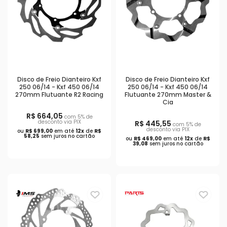
Disco de Freio Dianteiro Kxf
Disco de Freio Dianteiro Kxf
250 06/14 - Kxf 450 06/14
250 06/14 - Kxf 450 06/14
270mm Flutuante R2 Racing
Flutuante 270mm Master &
Cia
R$ 664,05
com 5% de
desconto via PIX
R$ 445,55
com 5% de
desconto via PIX
ou
R$ 699,00
em até
12x
de
R$
58,25
sem juros no cartão
ou
R$ 469,00
em até
12x
de
R$
39,08
sem juros no cartão