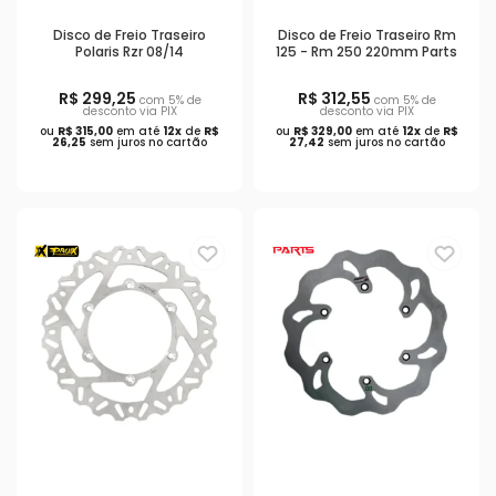
Disco de Freio Traseiro
Disco de Freio Traseiro Rm
Polaris Rzr 08/14
125 - Rm 250 220mm Parts
R$ 299,25
R$ 312,55
com 5% de
com 5% de
desconto via PIX
desconto via PIX
ou
R$ 315,00
em até
12x
de
R$
ou
R$ 329,00
em até
12x
de
R$
26,25
sem juros no cartão
27,42
sem juros no cartão