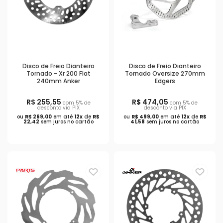
Disco de Freio Dianteiro
Disco de Freio Dianteiro
Tornado - Xr 200 Flat
Tornado Oversize 270mm
240mm Anker
Edgers
R$ 255,55
R$ 474,05
com 5% de
com 5% de
desconto via PIX
desconto via PIX
ou
R$ 269,00
em até
12x
de
R$
ou
R$ 499,00
em até
12x
de
R$
22,42
sem juros no cartão
41,58
sem juros no cartão