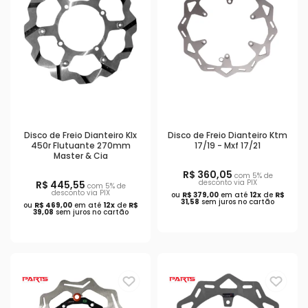
Disco de Freio Dianteiro Klx
Disco de Freio Dianteiro Ktm
450r Flutuante 270mm
17/19 - Mxf 17/21
Master & Cia
R$ 360,05
com 5% de
desconto via PIX
R$ 445,55
com 5% de
desconto via PIX
ou
R$ 379,00
em até
12x
de
R$
31,58
sem juros no cartão
ou
R$ 469,00
em até
12x
de
R$
39,08
sem juros no cartão