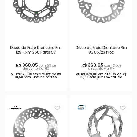
Disco de Freio Dianteiro Rm
Disco de Freio Dianteiro Rm
125 - Rm 250 Parts 57
85 05/23 Prox
R$ 360,05
R$ 360,05
com 5% de
com 5% de
desconto via PIX
desconto via PIX
ou
R$ 379,00
em até
12x
de
R$
ou
R$ 379,00
em até
12x
de
R$
31,58
sem juros no cartão
31,58
sem juros no cartão