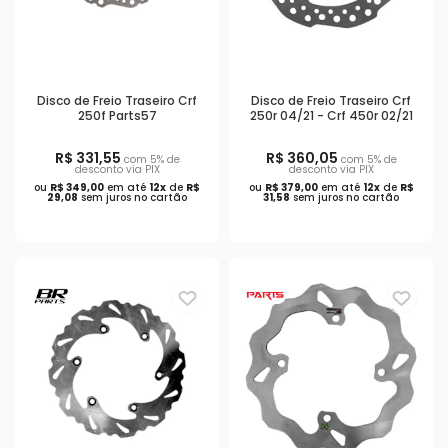
Disco de Freio Traseiro Crf
Disco de Freio Traseiro Crf
250f Parts57
250r 04/21 - Crf 450r 02/21
R$ 331,55
R$ 360,05
com 5% de
com 5% de
desconto via PIX
desconto via PIX
ou
R$ 349,00
em até
12x
de
R$
ou
R$ 379,00
em até
12x
de
R$
29,08
sem juros no cartão
31,58
sem juros no cartão