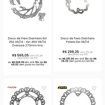
Disco de Freio Dianteiro Kxf
Disco de Freio Dianteiro
250 06/14 - Kxf 450 06/14
Polaris Rzr 08/14
Oversize 270mm Ims
R$ 299,25
com 5% de
desconto via PIX
R$ 569,05
com 5% de
desconto via PIX
ou
R$ 315,00
em até
12x
de
R$
26,25
sem juros no cartão
ou
R$ 599,00
em até
12x
de
R$
49,92
sem juros no cartão