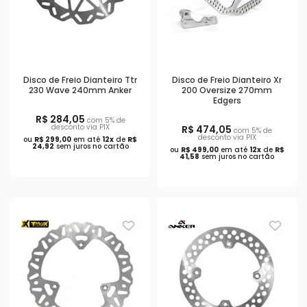
Disco de Freio Dianteiro Ttr
Disco de Freio Dianteiro Xr
230 Wave 240mm Anker
200 Oversize 270mm
Edgers
R$ 284,05
com 5% de
desconto via PIX
R$ 474,05
com 5% de
desconto via PIX
ou
R$ 299,00
em até
12x
de
R$
24,92
sem juros no cartão
ou
R$ 499,00
em até
12x
de
R$
41,58
sem juros no cartão