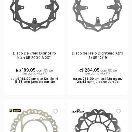
Disco De Freio Dianteiro
Disco de Freio Dianteiro Ktm
Ktm 85 2004 A 2011
Sx 85 12/19
R$ 189,05
R$ 284,05
com 5% de
com 5% de
desconto via PIX
desconto via PIX
ou
R$ 199,00
em até
12x
de
R$
ou
R$ 299,00
em até
12x
de
R$
16,58
sem juros no cartão
24,92
sem juros no cartão