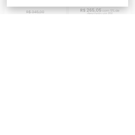
Master & Cia
R$ 265,05
com 5% de
R$ 345,00
desconto via PIX
R$ 293,55
com 5% de
ou
R$ 279,00
em até
12x
de
R$
desconto via PIX
23,25
sem juros no cartão
ou
R$ 309,00
em até
12x
de
R$
25,75
sem juros no cartão
PRODUTO INDISPONÍVEL
PRODUTO INDISPONÍVEL
Disco de Freio Dianteiro Cr
Disco de Freio Dianteiro Cr
80 85 - Crf 150r Anker
80 96/02 - Cr 85 03/07 Prox