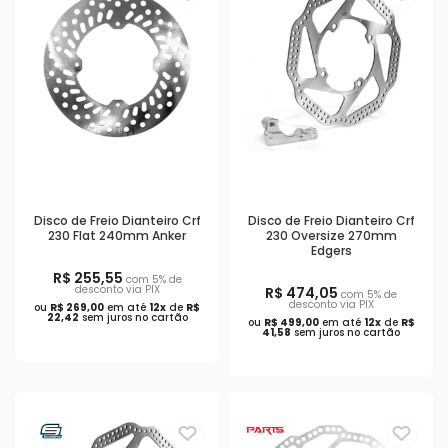
Disco de Freio Dianteiro Crf
Disco de Freio Dianteiro Crf
230 Flat 240mm Anker
230 Oversize 270mm
Edgers
R$ 255,55
com 5% de
desconto via PIX
R$ 474,05
com 5% de
desconto via PIX
ou
R$ 269,00
em até
12x
de
R$
22,42
sem juros no cartão
ou
R$ 499,00
em até
12x
de
R$
41,58
sem juros no cartão