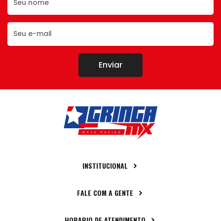
Enviar
INSTITUCIONAL
FALE COM A GENTE
HORARIO DE ATENDIMENTO