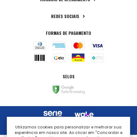
REDES SOCIAIS
FORMAS DE PAGAMENTO
SELOS
Todos os direitos reservados © GRINGA MX MOTO RACING EIRELI -
Utilizamos cookies para personalizar e melhorar sua
CNPJ: 49.250.745/0001-06
experiência em nosso site. Ao clicar em "Concordar e