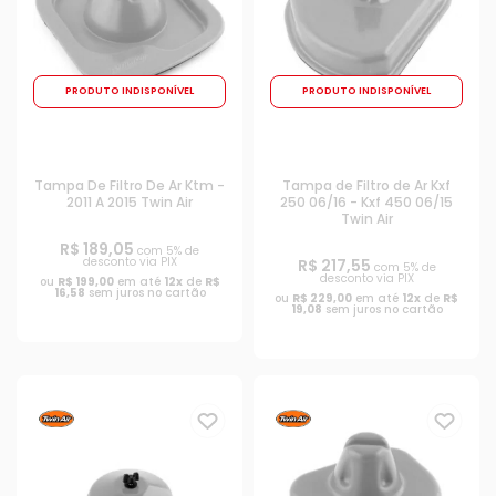
PRODUTO INDISPONÍVEL
PRODUTO INDISPONÍVEL
Tampa De Filtro De Ar Ktm -
Tampa de Filtro de Ar Kxf
2011 A 2015 Twin Air
250 06/16 - Kxf 450 06/15
Twin Air
R$ 189,05
com 5% de
desconto via PIX
R$ 217,55
com 5% de
desconto via PIX
ou
R$ 199,00
em até
12x
de
R$
16,58
sem juros no cartão
ou
R$ 229,00
em até
12x
de
R$
19,08
sem juros no cartão