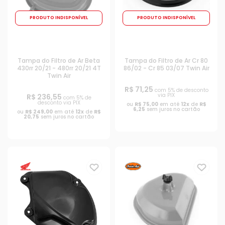
PRODUTO INDISPONÍVEL
PRODUTO INDISPONÍVEL
Tampa do Filtro de Ar Beta
Tampa do Filtro de Ar Cr 80
430rr 20/21 - 480rr 20/21 4T
86/02 - Cr 85 03/07 Twin Air
Twin Air
R$ 71,25
com 5% de desconto
via PIX
R$ 236,55
com 5% de
desconto via PIX
ou
R$ 75,00
em até
12x
de
R$
6,25
sem juros no cartão
ou
R$ 249,00
em até
12x
de
R$
20,75
sem juros no cartão