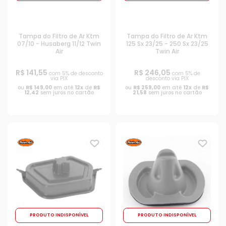
Tampa do Filtro de Ar Ktm
Tampa do Filtro de Ar Ktm
07/10 - Husaberg 11/12 Twin
125 Sx 23/25 - 250 Sx 23/25
Air
Twin Air
R$ 141,55
R$ 246,05
com 5% de desconto
com 5% de
via PIX
desconto via PIX
ou
R$ 149,00
em até
12x
de
R$
ou
R$ 259,00
em até
12x
de
R$
12,42
sem juros no cartão
21,58
sem juros no cartão
PRODUTO INDISPONÍVEL
PRODUTO INDISPONÍVEL