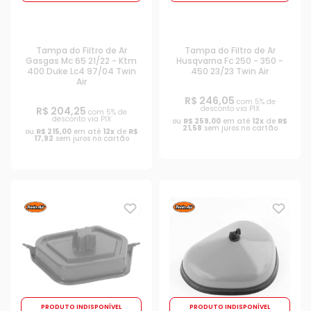
Tampa do Filtro de Ar
Tampa do Filtro de Ar
Gasgas Mc 65 21/22 - Ktm
Husqvarna Fc 250 - 350 -
400 Duke Lc4 97/04 Twin
450 23/23 Twin Air
Air
R$ 246,05
com 5% de
desconto via PIX
R$ 204,25
com 5% de
desconto via PIX
ou
R$ 259,00
em até
12x
de
R$
21,58
sem juros no cartão
ou
R$ 215,00
em até
12x
de
R$
17,92
sem juros no cartão
PRODUTO INDISPONÍVEL
PRODUTO INDISPONÍVEL