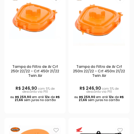
Tampa do Filtro de Ar Crf
Tampa do Filtro de Ar Crf
250r 22/22 - Crf 450r 21/22
250rx 22/22 - Crf 450rx 21/22
Twin Air
Twin Air
R$ 246,90
R$ 246,90
com 5% de
com 5% de
desconto via PIX
desconto via PIX
ou
R$ 259,90
em até
12x
de
R$
ou
R$ 259,90
em até
12x
de
R$
21,66
sem juros no cartão
21,66
sem juros no cartão