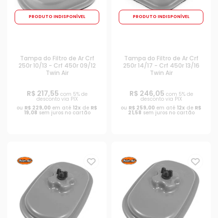
PRODUTO INDISPONÍVEL
PRODUTO INDISPONÍVEL
Tampa do Filtro de Ar Crf
Tampa do Filtro de Ar Crf
250r 10/13 - Crf 450r 09/12
250r 14/17 - Crf 450r 13/16
Twin Air
Twin Air
R$ 217,55
R$ 246,05
com 5% de
com 5% de
desconto via PIX
desconto via PIX
ou
R$ 229,00
em até
12x
de
R$
ou
R$ 259,00
em até
12x
de
R$
19,08
sem juros no cartão
21,58
sem juros no cartão