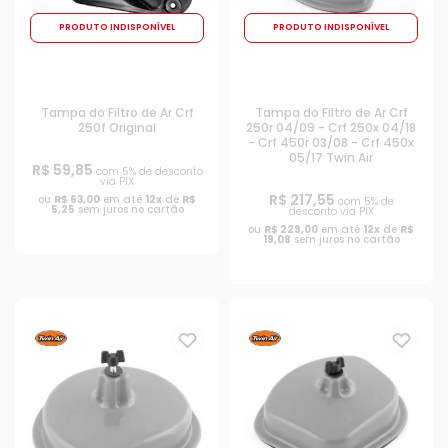
PRODUTO INDISPONÍVEL
PRODUTO INDISPONÍVEL
Tampa do Filtro de Ar Crf
Tampa do Filtro de Ar Crf
250f Original
250r 04/09 - Crf 250x 04/18
- Crf 450r 03/08 - Crf 450x
05/17 Twin Air
R$ 59,85
com 5% de desconto
via PIX
R$ 217,55
ou
R$ 63,00
em até
12x
de
R$
com 5% de
5,25
sem juros no cartão
desconto via PIX
ou
R$ 229,00
em até
12x
de
R$
19,08
sem juros no cartão