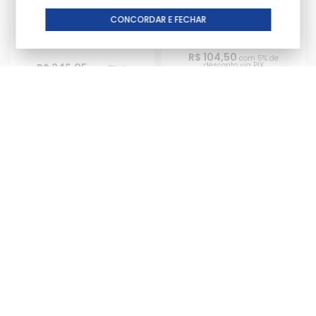
Tampa do Filtro de Ar Yzf
Tampa do Filtro de Ar Yzf
CONCORDAR E FECHAR
250 24/24 - Yzf 450 23/24
450 10/13 Twin Air
Twin Air
R$ 104,50
com 5% de
desconto via PIX
R$ 246,05
com 5% de
desconto via PIX
ou
R$ 110,00
em até
12x
de
R$
9,17
sem juros no cartão
ou
R$ 259,00
em até
12x
de
R$
21,58
sem juros no cartão
PRODUTO INDISPONÍVEL
PRODUTO INDISPONÍVEL