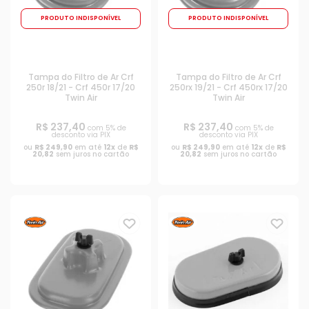
PRODUTO INDISPONÍVEL
PRODUTO INDISPONÍVEL
Tampa do Filtro de Ar Crf
Tampa do Filtro de Ar Crf
250r 18/21 - Crf 450r 17/20
250rx 19/21 - Crf 450rx 17/20
Twin Air
Twin Air
R$ 237,40
R$ 237,40
com 5% de
com 5% de
desconto via PIX
desconto via PIX
ou
R$ 249,90
em até
12x
de
R$
ou
R$ 249,90
em até
12x
de
R$
20,82
sem juros no cartão
20,82
sem juros no cartão