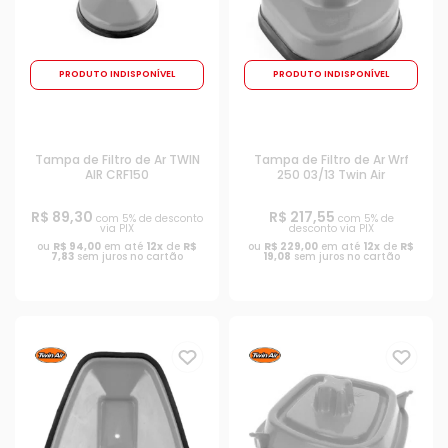
PRODUTO INDISPONÍVEL
PRODUTO INDISPONÍVEL
Tampa de Filtro de Ar TWIN
Tampa de Filtro de Ar Wrf
AIR CRF150
250 03/13 Twin Air
R$ 89,30
R$ 217,55
com 5% de desconto
com 5% de
via PIX
desconto via PIX
ou
R$ 94,00
em até
12x
de
R$
ou
R$ 229,00
em até
12x
de
R$
7,83
sem juros no cartão
19,08
sem juros no cartão