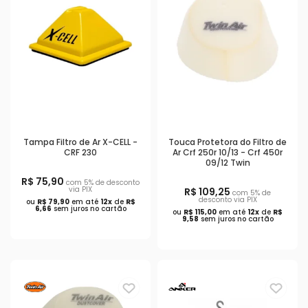
Tampa Filtro de Ar X-CELL -
Touca Protetora do Filtro de
CRF 230
Ar Crf 250r 10/13 - Crf 450r
09/12 Twin
R$ 75,90
com 5% de desconto
via PIX
R$ 109,25
com 5% de
desconto via PIX
ou
R$ 79,90
em até
12x
de
R$
6,66
sem juros no cartão
ou
R$ 115,00
em até
12x
de
R$
9,58
sem juros no cartão