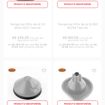
PRODUTO INDISPONÍVEL
PRODUTO INDISPONÍVEL
Tampa do Filtro de Ar Crf
Tampa do Filtro de Ar Dr 350
450x 19/21 Twin Air
90/99 Twin Air
R$ 246,05
R$ 160,55
com 5% de
com 5% de
desconto via PIX
desconto via PIX
ou
R$ 259,00
em até
12x
de
R$
ou
R$ 169,00
em até
12x
de
R$
21,58
sem juros no cartão
14,08
sem juros no cartão
PRODUTO INDISPONÍVEL
PRODUTO INDISPONÍVEL