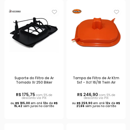
Suporte do Filtro de Ar
Tampa de Filtro de Ar Ktm
Tornado Xr 250 Biker
Sxf - Xcf 16/18 Twin Air
R$ 175,75
R$ 246,90
com 5% de
com 5% de
desconto via PIX
desconto via PIX
ou
R$ 185,00
em até
12x
de
R$
ou
R$ 259,90
em até
12x
de
R$
15,42
sem juros no cartão
21,66
sem juros no cartão