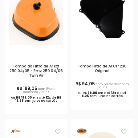
Tampa do Filtro de Ar Kxf
Tampa Filtro de Ar Crf 230
250 04/05 - Rmz 250 04/06
Original
Twin Air
R$ 94,05
com 5% de desconto
via PIX
R$ 189,05
com 5% de
desconto via PIX
ou
R$ 99,00
em até
12x
de
R$
8,25
sem juros no cartão
ou
R$ 199,00
em até
12x
de
R$
16,58
sem juros no cartão