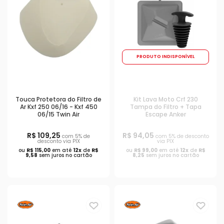
PRODUTO INDISPONÍVEL
Touca Protetora do Filtro de
Kit Lava Moto Crf 230
Ar Kxf 250 06/16 - Kxf 450
Tampa do Filtro + Tapa
06/15 Twin Air
Escape Anker
R$ 109,25
R$ 94,05
com 5% de
com 5% de desconto
desconto via PIX
via PIX
ou
R$ 115,00
em até
12x
de
R$
ou
R$ 99,00
em até
12x
de
R$
9,58
sem juros no cartão
8,25
sem juros no cartão