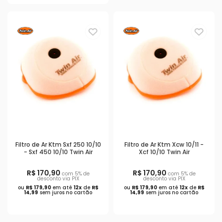
Filtro de Ar Ktm Sxf 250 10/10
Filtro de Ar Ktm Xcw 10/11 -
- Sxf 450 10/10 Twin Air
Xcf 10/10 Twin Air
R$ 170,90
R$ 170,90
com 5% de
com 5% de
desconto via PIX
desconto via PIX
ou
R$ 179,90
em até
12x
de
R$
ou
R$ 179,90
em até
12x
de
R$
14,99
sem juros no cartão
14,99
sem juros no cartão