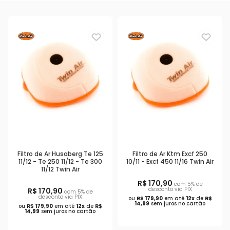
Filtro de Ar Husaberg Te 125
Filtro de Ar Ktm Excf 250
11/12 - Te 250 11/12 - Te 300
10/11 - Excf 450 11/16 Twin Air
11/12 Twin Air
R$ 170,90
com 5% de
desconto via PIX
R$ 170,90
com 5% de
desconto via PIX
ou
R$ 179,90
em até
12x
de
R$
14,99
sem juros no cartão
ou
R$ 179,90
em até
12x
de
R$
14,99
sem juros no cartão