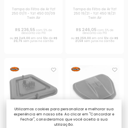
Tampa do Filtro de Ar Yzf
Tampa do Filtro de Ar Yzf
250 01/11 - Yzf 450 03/09
250 19/21 - Yzf 450 18/21
Twin Air
Twin Air
R$ 236,55
R$ 246,05
com 5% de
com 5% de
desconto via PIX
desconto via PIX
ou
R$ 249,00
em até
12x
de
R$
ou
R$ 259,00
em até
12x
de
R$
20,75
sem juros no cartão
21,58
sem juros no cartão
Utilizamos cookies para personalizar e melhorar sua
PRODUTO INDISPONÍVEL
PRODUTO INDISPONÍVEL
experiência em nosso site. Ao clicar em "Concordar e
Fechar", consideramos que você aceita a sua
utilização.