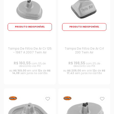
PRODUTO INDISPONÍVEL
PRODUTO INDISPONÍVEL
Tampa De Filtro De Ar Cr 125
Tampa De Filtro De Ar Crf
- 1987 A 2007 Twin Air
230 Twin Air
R$ 160,55
R$ 198,55
com 5% de
com 5% de
desconto via PIX
desconto via PIX
ou
R$ 169,00
em até
12x
de
R$
ou
R$ 209,00
em até
12x
de
R$
14,08
sem juros no cartão
17,42
sem juros no cartão