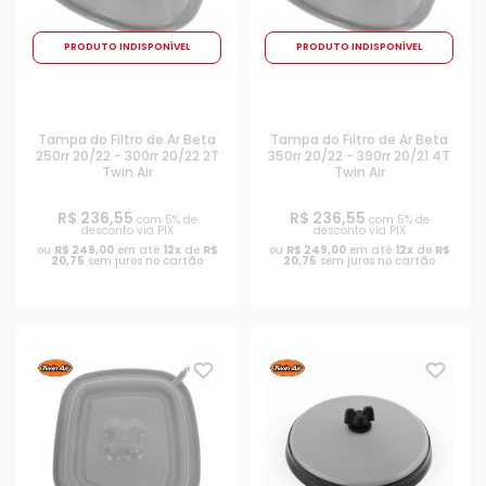
PRODUTO INDISPONÍVEL
PRODUTO INDISPONÍVEL
Tampa do Filtro de Ar Beta
Tampa do Filtro de Ar Beta
250rr 20/22 - 300rr 20/22 2T
350rr 20/22 - 390rr 20/21 4T
Twin Air
Twin Air
R$ 236,55
R$ 236,55
com 5% de
com 5% de
desconto via PIX
desconto via PIX
ou
R$ 249,00
em até
12x
de
R$
ou
R$ 249,00
em até
12x
de
R$
20,75
sem juros no cartão
20,75
sem juros no cartão