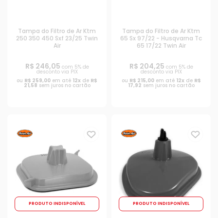
Tampa do Filtro de Ar Ktm
Tampa do Filtro de Ar Ktm
250 350 450 Sxf 23/25 Twin
65 Sx 97/22 - Husqvarna Tc
Air
65 17/22 Twin Air
R$ 246,05
R$ 204,25
com 5% de
com 5% de
desconto via PIX
desconto via PIX
ou
R$ 259,00
em até
12x
de
R$
ou
R$ 215,00
em até
12x
de
R$
21,58
sem juros no cartão
17,92
sem juros no cartão
PRODUTO INDISPONÍVEL
PRODUTO INDISPONÍVEL