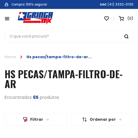
Compra 100% segura!
SAC
(41) 3332-0130
0
Home
Hs pecas/tampa-filtro-de-ar
HS PECAS/TAMPA-FILTRO-DE-
AR
Encontrados
65
produtos
Filtrar
Ordenar por