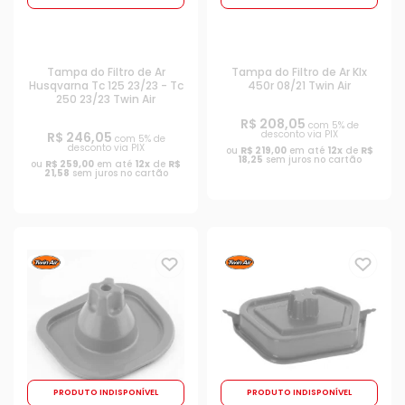
Tampa do Filtro de Ar
Tampa do Filtro de Ar Klx
Husqvarna Tc 125 23/23 - Tc
450r 08/21 Twin Air
250 23/23 Twin Air
R$ 208,05
com 5% de
desconto via PIX
R$ 246,05
com 5% de
desconto via PIX
ou
R$ 219,00
em até
12x
de
R$
18,25
sem juros no cartão
ou
R$ 259,00
em até
12x
de
R$
21,58
sem juros no cartão
PRODUTO INDISPONÍVEL
PRODUTO INDISPONÍVEL