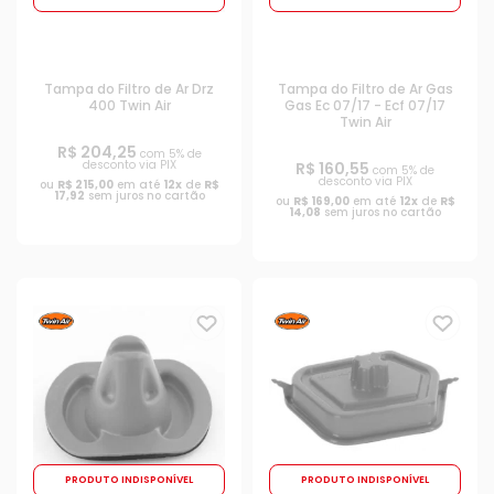
Tampa do Filtro de Ar Drz
Tampa do Filtro de Ar Gas
400 Twin Air
Gas Ec 07/17 - Ecf 07/17
Twin Air
R$ 204,25
com 5% de
desconto via PIX
R$ 160,55
com 5% de
desconto via PIX
ou
R$ 215,00
em até
12x
de
R$
17,92
sem juros no cartão
ou
R$ 169,00
em até
12x
de
R$
14,08
sem juros no cartão
PRODUTO INDISPONÍVEL
PRODUTO INDISPONÍVEL