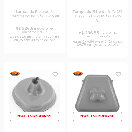
Tampa do Filtro de Ar
Tampa do Filtro de Ar Yz 125
Sherco Enduro 13/21 Twin Air
89/22 - Yz 250 89/22 Twin
Air
R$ 236,55
com 5% de
desconto via PIX
R$ 236,55
com 5% de
desconto via PIX
ou
R$ 249,00
em até
12x
de
R$
20,75
sem juros no cartão
ou
R$ 249,00
em até
12x
de
R$
20,75
sem juros no cartão
PRODUTO INDISPONÍVEL
PRODUTO INDISPONÍVEL