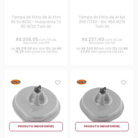
Tampa do Filtro de Ar Ktm
Tampa do Filtro de Ar Kxf
85 Sx 18/22 - Husqvarna Tc
250 17/20 - Kxf 450 16/18
85 18/22 Twin Air
Twin Air
R$ 208,05
R$ 237,40
com 5% de
com 5% de
desconto via PIX
desconto via PIX
ou
R$ 219,00
em até
12x
de
R$
ou
R$ 249,90
em até
12x
de
R$
18,25
sem juros no cartão
20,82
sem juros no cartão
PRODUTO INDISPONÍVEL
PRODUTO INDISPONÍVEL